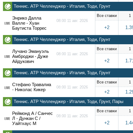
Теннис. ATP Челленджер - Италия, Тоди, Грунт
Все ставки
1
Энрико Далла
08:00 11 авг. 2026
Валле - Хуан
LIVE
+2
1.3
Баутиста Торрес
Теннис. ATP Челленджер - Италия, Тоди, Грунт
Все ставки
1
Лучано Эмануэль
08:00 11 авг. 2026
Амброджи - Дуже
LIVE
+2
1.7
Айдукович
Теннис. ATP Челленджер - Италия, Тоди, Грунт
Все ставки
1
Стефано Травалиа
08:00 11 авг. 2026
LIVE
- Николас Кикер
+2
1.2
Теннис. ATP Челленджер - Италия, Тоди, Грунт, Пары
Все ставки
1
Реймонд А / Санчес
08:00 11 авг. 2026
Л - Дункан С /
LIVE
+2
1.4
Уайтхаус М