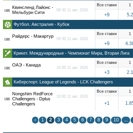
Все ставки
1
Квинсленд Лайонс -
09:30 11 авг. 2026
LIVE
Мельбурн Сити
+9
5.
Футбол. Австралия - Кубок
Все ставки
1
Райдерс - Макартур
09:30 11 авг. 2026
LIVE
+9
4.3
Крикет. Международные - Чемпионат Мира, Вторая Лига
Все ставки
1
ОАЭ - Канада
10:00 11 авг. 2026
LIVE
+3
2.
Киберспорт. League of Legends - LCK Challengers
Все ставки
1
Nongshim RedForce
10:00 11 авг. 2026
Challengers - Dplus
LIVE
+1
1.8
Challengers
‹
1
2
3
4
5
6
7
8
9
10
...