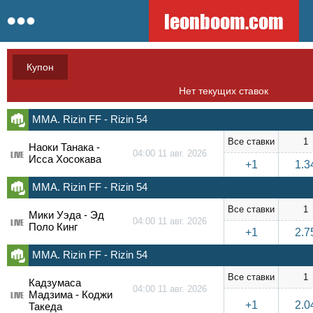
leonboom.com
Купон
Нет текущих ставок
ММА. Rizin FF - Rizin 54
Все ставки
1
Наоки Танака -
04:00 11 авг. 2026
LIVE
Исса Хосокава
+1
1.3
ММА. Rizin FF - Rizin 54
Все ставки
1
Мики Уэда - Эд
04:00 11 авг. 2026
LIVE
Поло Кинг
+1
2.7
ММА. Rizin FF - Rizin 54
Все ставки
1
Кадзумаса
04:00 11 авг. 2026
Мадзима - Коджи
LIVE
+1
2.0
Такеда