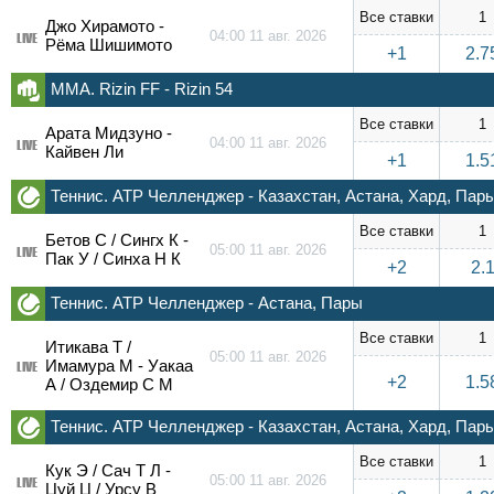
Все ставки
1
Джо Хирамото -
04:00 11 авг. 2026
LIVE
Рёма Шишимото
+1
2.7
ММА. Rizin FF - Rizin 54
Все ставки
1
Арата Мидзуно -
04:00 11 авг. 2026
LIVE
Кайвен Ли
+1
1.5
Теннис. ATP Челленджер - Казахстан, Астана, Хард, Пар
Все ставки
1
Бетов С / Сингх К -
05:00 11 авг. 2026
LIVE
Пак У / Синха Н К
+2
2.
Теннис. ATP Челленджер - Астана, Пары
Все ставки
1
Итикава Т /
05:00 11 авг. 2026
Имамура М - Уакаа
LIVE
+2
1.5
А / Оздемир С М
Теннис. ATP Челленджер - Казахстан, Астана, Хард, Пар
Все ставки
1
Кук Э / Сач Т Л -
05:00 11 авг. 2026
LIVE
Цуй Ц / Урсу В