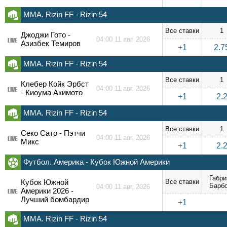
ММА. Rizin FF - Rizin 54
Все ставки
1
Джоджи Гото -
04:00 11 авг. 2026
LIVE
Азизбек Темиров
+1
2.7
ММА. Rizin FF - Rizin 54
Все ставки
1
Клебер Койк Эрбст
04:00 11 авг. 2026
LIVE
- Киоума Акимото
+1
2.
ММА. Rizin FF - Rizin 54
Все ставки
1
Секо Сато - Пэтчи
04:00 11 авг. 2026
LIVE
Микс
+1
2.
Футбол. Америка - Кубок Южной Америки
Габри
Кубок Южной
Все ставки
Барб
04:00 11 авг. 2026
Америки 2026 -
LIVE
Лучший бомбардир
+1
ММА. Rizin FF - Rizin 54