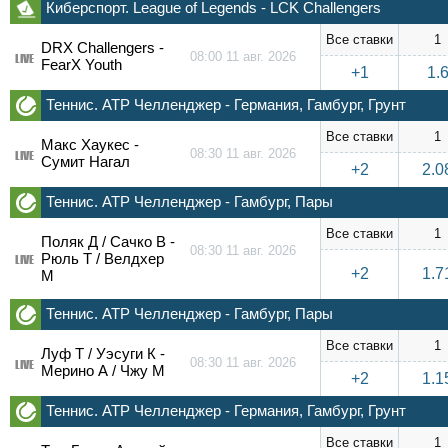
Киберспорт. League of Legends - LCK Challengers
Все ставки
1
DRX Challengers -
08:00 11 авг. 2026
LIVE
FearX Youth
+1
1.
Теннис. ATP Челленджер - Германия, Гамбург, Грунт
Все ставки
1
Макс Хаукес -
08:30 11 авг. 2026
LIVE
Сумит Нагал
+2
2.0
Теннис. ATP Челленджер - Гамбург, Пары
Все ставки
1
Поляк Д / Сачко В -
08:30 11 авг. 2026
Рюль Т / Велдхер
LIVE
+2
1.7
М
Теннис. ATP Челленджер - Гамбург, Пары
Все ставки
1
Луф Т / Уэсуги К -
08:30 11 авг. 2026
LIVE
Мерино А / Чжу М
+2
1.1
Теннис. ATP Челленджер - Германия, Гамбург, Грунт
Все ставки
1