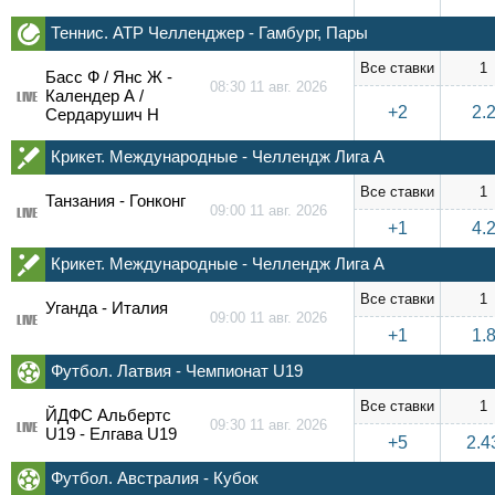
Теннис. ATP Челленджер - Гамбург, Пары
Все ставки
1
Басс Ф / Янс Ж -
08:30 11 авг. 2026
Календер А /
LIVE
+2
2.
Сердарушич Н
Крикет. Международные - Челлендж Лига А
Все ставки
1
Танзания - Гонконг
09:00 11 авг. 2026
LIVE
+1
4.
Крикет. Международные - Челлендж Лига А
Все ставки
1
Уганда - Италия
09:00 11 авг. 2026
LIVE
+1
1.
Футбол. Латвия - Чемпионат U19
Все ставки
1
ЙДФС Альбертс
09:30 11 авг. 2026
LIVE
U19 - Елгава U19
+5
2.4
Футбол. Австралия - Кубок