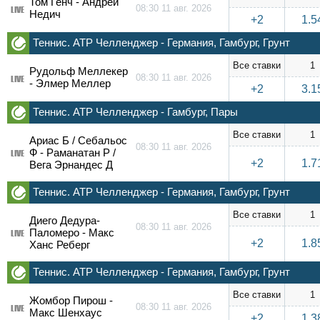
Том Генч - Андрей
08:30 11 авг. 2026
LIVE
Недич
+2
1.5
Теннис. ATP Челленджер - Германия, Гамбург, Грунт
Все ставки
1
Рудольф Меллекер
08:30 11 авг. 2026
LIVE
- Элмер Меллер
+2
3.1
Теннис. ATP Челленджер - Гамбург, Пары
Все ставки
1
Ариас Б / Себальос
08:30 11 авг. 2026
Ф - Раманатан Р /
LIVE
+2
1.7
Вега Эрнандес Д
Теннис. ATP Челленджер - Германия, Гамбург, Грунт
Все ставки
1
Диего Дедура-
08:30 11 авг. 2026
Паломеро - Макс
LIVE
+2
1.8
Ханс Реберг
Теннис. ATP Челленджер - Германия, Гамбург, Грунт
Все ставки
1
Жомбор Пирош -
08:30 11 авг. 2026
LIVE
Макс Шенхаус
+2
1.3