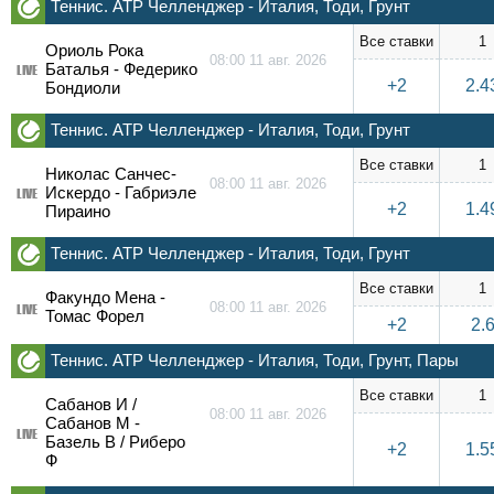
Теннис. ATP Челленджер - Италия, Тоди, Грунт
Все ставки
1
Ориоль Рока
08:00 11 авг. 2026
Баталья - Федерико
LIVE
+2
2.4
Бондиоли
Теннис. ATP Челленджер - Италия, Тоди, Грунт
Все ставки
1
Николас Санчес-
08:00 11 авг. 2026
Искердо - Габриэле
LIVE
+2
1.4
Пираино
Теннис. ATP Челленджер - Италия, Тоди, Грунт
Все ставки
1
Факундо Мена -
08:00 11 авг. 2026
LIVE
Томас Форел
+2
2.
Теннис. ATP Челленджер - Италия, Тоди, Грунт, Пары
Все ставки
1
Сабанов И /
08:00 11 авг. 2026
Сабанов М -
LIVE
Базель В / Риберо
+2
1.5
Ф