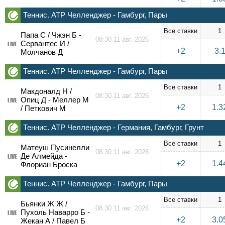
Теннис. ATP Челленджер - Гамбург, Пары
Все ставки
1
Папа С / Чжэн Б -
08:30 11 авг. 2026
Сервантес И /
LIVE
+2
3.
Молчанов Д
Теннис. ATP Челленджер - Гамбург, Пары
Все ставки
1
Макдоналд Н /
08:30 11 авг. 2026
Опиц Д - Меллер М
LIVE
+2
1.3
/ Петкович М
Теннис. ATP Челленджер - Германия, Гамбург, Грунт
Все ставки
1
Матеуш Пусинелли
08:30 11 авг. 2026
Де Алмейда -
LIVE
+2
1.4
Флориан Броска
Теннис. ATP Челленджер - Гамбург, Пары
Все ставки
1
Бьянки Ж Ж /
08:30 11 авг. 2026
Пухоль Наварро Б -
LIVE
+2
3.0
Жекан А / Павел Б