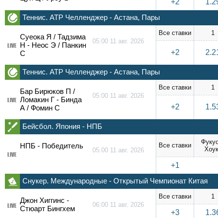
+2
1.2
Теннис. ATP Челленджер - Астана, Пары
Все ставки
1
Суеока Я / Тадзима
05:00 11 авг. 2026
Н - Неос Э / Панкин
LIVE
+2
2.2
С
Теннис. ATP Челленджер - Астана, Пары
Все ставки
1
Бар Бирюков П /
05:00 11 авг. 2026
Ломакин Г - Бинда
LIVE
+2
1.5
А / Фомин С
Бейсбол. Япония - НПБ
Фуку
НПБ - Победитель
Все ставки
Хоу
05:00 11 авг. 2026
LIVE
+1
Снукер. Международные - Открытый Чемпионат Китая
Все ставки
1
Джон Хиггинс -
06:00 11 авг. 2026
LIVE
Стюарт Бингхем
+3
1.3