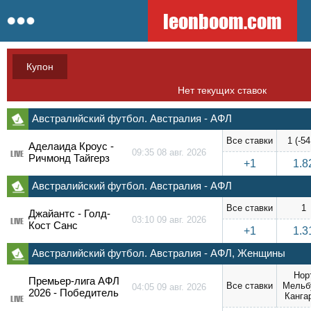
leonboom.com
Купон
Нет текущих ставок
Австралийский футбол. Австралия - АФЛ
Все ставки
1 (-54
Аделаида Кроус -
09:35 08 авг. 2026
LIVE
Ричмонд Тайгерз
+1
1.8
Австралийский футбол. Австралия - АФЛ
Все ставки
1
Джайантс - Голд-
03:10 09 авг. 2026
LIVE
Кост Санс
+1
1.3
Австралийский футбол. Австралия - АФЛ, Женщины
Нор
Премьер-лига АФЛ
Все ставки
Мельб
04:05 09 авг. 2026
2026 - Победитель
Канга
LIVE