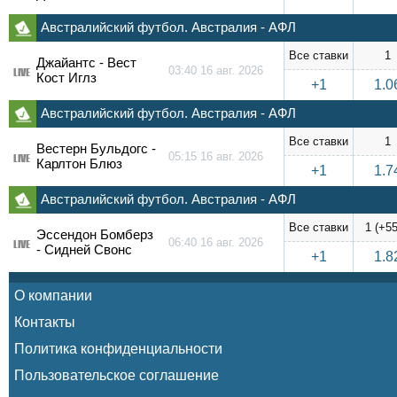
Австралийский футбол. Австралия - АФЛ
Все ставки
1
Джайантс - Вест
03:40 16 авг. 2026
LIVE
Кост Иглз
+1
1.0
Австралийский футбол. Австралия - АФЛ
Все ставки
1
Вестерн Бульдогс -
05:15 16 авг. 2026
LIVE
Карлтон Блюз
+1
1.7
Австралийский футбол. Австралия - АФЛ
Все ставки
1 (+55
Эссендон Бомберз
06:40 16 авг. 2026
LIVE
- Сидней Свонс
+1
1.8
О компании
Контакты
Политика конфиденциальности
Пользовательское соглашение