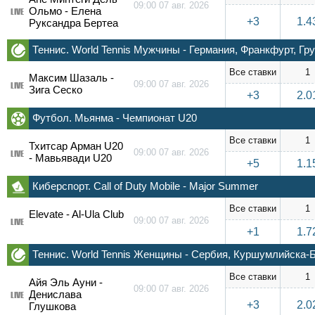
09:00 07 авг. 2026
Ольмо - Елена
LIVE
+3
1.4
Руксандра Бертеа
Теннис. World Tennis Мужчины - Германия, Франкфурт, Гру
Все ставки
1
Максим Шазаль -
09:00 07 авг. 2026
LIVE
Зига Сеско
+3
2.0
Футбол. Мьянма - Чемпионат U20
Все ставки
1
Тхитсар Арман U20
09:00 07 авг. 2026
LIVE
- Мавьявади U20
+5
1.1
Киберспорт. Call of Duty Mobile - Major Summer
Все ставки
1
Elevate - Al-Ula Club
09:00 07 авг. 2026
LIVE
+1
1.7
Теннис. World Tennis Женщины - Сербия, Куршумлийска-Б
Все ставки
1
Айя Эль Ауни -
09:00 07 авг. 2026
Денислава
LIVE
+3
2.0
Глушкова