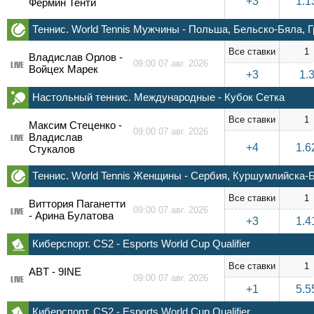
+3
1.1
Фермин Тенти
Теннис. World Tennis Мужчины - Польша, Бельско-Бяла, Г
Все ставки
1
Владислав Орлов -
09:00 07 авг. 2026
LIVE
Войцех Марек
+3
1.
Настольный теннис. Международные - Кубок Сетка
Все ставки
1
Максим Стеценко -
09:00 07 авг. 2026
Владислав
LIVE
+4
1.6
Стукалов
Теннис. World Tennis Женщины - Сербия, Куршумлийска-Б
Все ставки
1
Виттория Паганетти
09:00 07 авг. 2026
LIVE
- Арина Булатова
+3
1.4
Киберспорт. CS2 - Esports World Cup Qualifier
Все ставки
1
ABT - 9INE
09:00 07 авг. 2026
LIVE
+1
5.5
Киберспорт. CS2 - Esports World Cup Qualifier