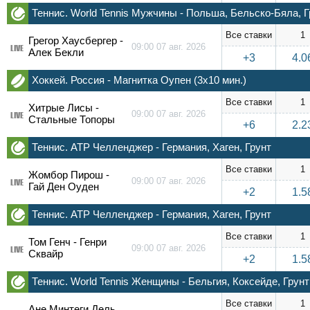
Теннис. World Tennis Мужчины - Польша, Бельско-Бяла, Г
Все ставки
1
Грегор Хаусбергер -
09:00 07 авг. 2026
LIVE
Алек Бекли
+3
4.0
Хоккей. Россия - Магнитка Оупен (3х10 мин.)
Все ставки
1
Хитрые Лисы -
09:00 07 авг. 2026
LIVE
Стальные Топоры
+6
2.2
Теннис. ATP Челленджер - Германия, Хаген, Грунт
Все ставки
1
Жомбор Пирош -
09:00 07 авг. 2026
LIVE
Гай Ден Оуден
+2
1.5
Теннис. ATP Челленджер - Германия, Хаген, Грунт
Все ставки
1
Том Генч - Генри
09:00 07 авг. 2026
LIVE
Сквайр
+2
1.5
Теннис. World Tennis Женщины - Бельгия, Коксейде, Грунт
Все ставки
1
Ане Минтеги Дель