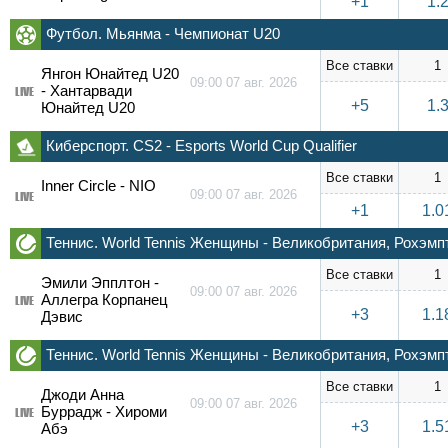
+1
1.
Футбол. Мьянма - Чемпионат U20
Все ставки
1
Янгон Юнайтед U20
09:00 07 авг. 2026
- Хантарвади
LIVE
+5
1.
Юнайтед U20
Киберспорт. CS2 - Esports World Cup Qualifier
Все ставки
1
Inner Circle - NIO
09:00 07 авг. 2026
LIVE
+1
1.0
Теннис. World Tennis Женщины - Великобритания, Рохэмп
Все ставки
1
Эмили Эпплтон -
09:00 07 авг. 2026
Аллегра Корпанец
LIVE
+3
1.1
Дэвис
Теннис. World Tennis Женщины - Великобритания, Рохэмп
Все ставки
1
Джоди Анна
09:00 07 авг. 2026
Буррадж - Хироми
LIVE
+3
1.5
Абэ