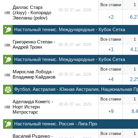
Все ставки
1
Даллас Старз
08:32 07 авг. 2026
(zloyy) - Колорадо
LIVE
+2
6.2
Эвеланш (polov)
Настольный теннис. Международные - Кубок Сетка
Все ставки
1
Григоренко Степан -
08:35 07 авг. 2026
LIVE
Андрей Троян
+1
4.1
Настольный теннис. Международные - Кубок Сетка
Все ставки
1
Мирослав Лобода -
08:35 07 авг. 2026
LIVE
Владимир Кайдаков
+4
2.2
Футбол. Австралия - Южная Австралия, Национальная П
Все ставки
1
Аделаида Кометс -
08:45 07 авг. 2026
Норт Истерн
LIVE
+9
8.
Метростарс
Настольный теннис. Россия - Лига Про
Все ставки
1
Василий Руденко -