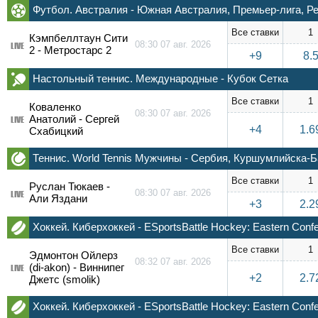
Футбол. Австралия - Южная Австралия, Премьер-лига, 
Все ставки
1
Кэмпбеллтаун Сити
08:30 07 авг. 2026
LIVE
2 - Метростарс 2
+9
8.
Настольный теннис. Международные - Кубок Сетка
Все ставки
1
Коваленко
08:30 07 авг. 2026
Анатолий - Сергей
LIVE
+4
1.6
Схабицкий
Теннис. World Tennis Мужчины - Сербия, Куршумлийска-Б
Все ставки
1
Руслан Тюкаев -
08:30 07 авг. 2026
LIVE
Али Яздани
+3
2.2
Хоккей. Киберхоккей - ESportsBattle Hockey: Eastern Conf
Все ставки
1
Эдмонтон Ойлерз
08:32 07 авг. 2026
(di-akon) - Виннипег
LIVE
+2
2.7
Джетс (smolik)
Хоккей. Киберхоккей - ESportsBattle Hockey: Eastern Conf