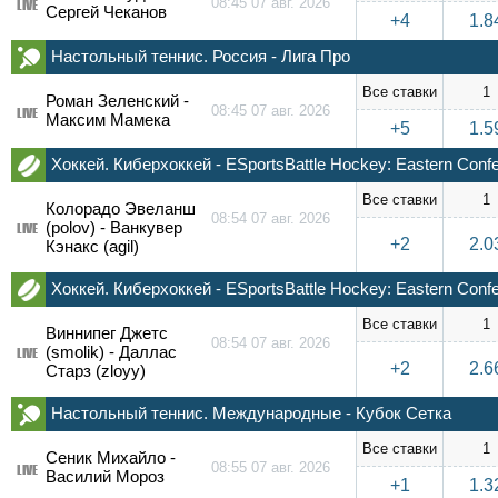
08:45 07 авг. 2026
LIVE
Сергей Чеканов
+4
1.8
Настольный теннис. Россия - Лига Про
Все ставки
1
Роман Зеленский -
08:45 07 авг. 2026
LIVE
Максим Мамека
+5
1.5
Хоккей. Киберхоккей - ESportsBattle Hockey: Eastern Conf
Все ставки
1
Колорадо Эвеланш
08:54 07 авг. 2026
(polov) - Ванкувер
LIVE
+2
2.0
Кэнакс (agil)
Хоккей. Киберхоккей - ESportsBattle Hockey: Eastern Conf
Все ставки
1
Виннипег Джетс
08:54 07 авг. 2026
(smolik) - Даллас
LIVE
+2
2.6
Старз (zloyy)
Настольный теннис. Международные - Кубок Сетка
Все ставки
1
Сеник Михайло -
08:55 07 авг. 2026
LIVE
Василий Мороз
+1
1.3