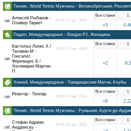
Теннис. World Tennis Мужчины - Великобритания, Рохэмпт
Все ставки
1
Алексей Рыбаков -
09:00 07 авг. 2026
LIVE
Оливер Тарвет
+3
4.4
Падел. Международные - Лондон P1, Женщины
Все ставки
1
Кастельо Лопес Х /
09:00 07 авг. 2026
Талаван М -
Гонсалес
LIVE
Фернандес Б /
+2
8.
Хосемария Мартин
П
Хоккей. Международные - Товарищеские Матчи, Клубы
Все ставки
1
Реактор - Толпар
09:00 07 авг. 2026
LIVE
+6
2.2
Теннис. World Tennis Мужчины - Румыния, Куртя-де-Ардж
Все ставки
1
Стефан Адриан
09:00 07 авг. 2026
Андрееску -
LIVE