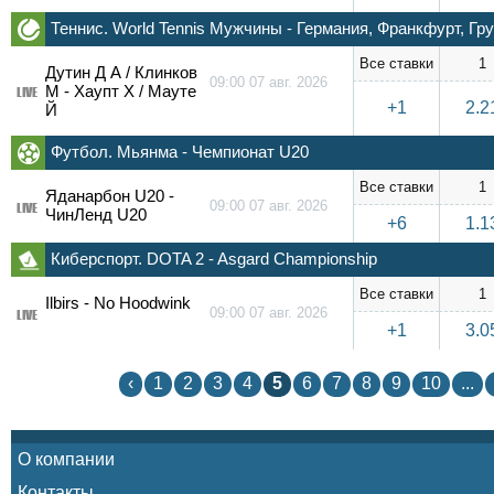
Теннис. World Tennis Мужчины - Германия, Франкфурт, Гру
Все ставки
1
Дутин Д А / Клинков
09:00 07 авг. 2026
М - Хаупт Х / Мауте
LIVE
+1
2.2
Й
Футбол. Мьянма - Чемпионат U20
Все ставки
1
Яданарбон U20 -
09:00 07 авг. 2026
LIVE
ЧинЛенд U20
+6
1.1
Киберспорт. DOTA 2 - Asgard Championship
Все ставки
1
Ilbirs - No Hoodwink
09:00 07 авг. 2026
LIVE
+1
3.0
‹
1
2
3
4
5
6
7
8
9
10
...
О компании
Контакты