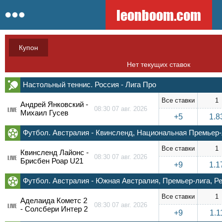
leonboom.com
Купон
Нет текущих ставок
Настольный теннис. Россия - Лига Про
Все ставки
1
Андрей Янковский -
08:30 07 авг. 2026
LIVE
Михаил Гусев
+5
1.8
Футбол. Австралия - Квинсленд, Национальная Премьер-
Все ставки
1
Квинсленд Лайонс -
08:30 07 авг. 2026
LIVE
Брисбен Роар U21
+9
1.1
Футбол. Австралия - Южная Австралия, Премьер-лига, 
Все ставки
1
Аделаида Кометс 2
08:30 07 авг. 2026
LIVE
- Солсбери Интер 2
+9
1.1