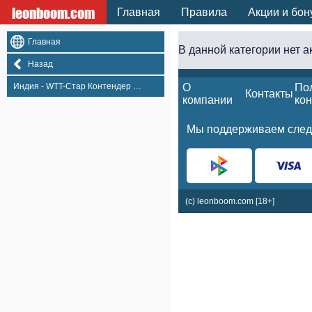
leonboom.com
Главная
Правила
Акции и бон
Главная
В данной категории нет 
Назад
Индия - WTT-Стар Контендер Ченнай, Женщины
О
По
Контакты
компании
ко
Мы поддерживаем след
(c) leonboom.com [18+]